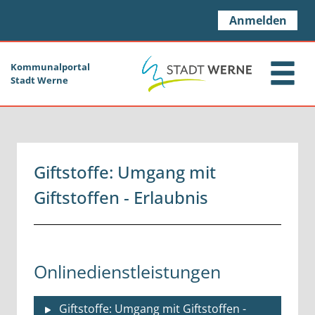
Zum Header
Zum Hauptinhalt
Zum Footer
Zum Hauptinhalt springen
Anmelden
Kommunalportal
Stadt Werne
Giftstoffe: Umgang mit
Giftstoffen - Erlaubnis
Onlinedienstleistungen
Giftstoffe: Umgang mit Giftstoffen -