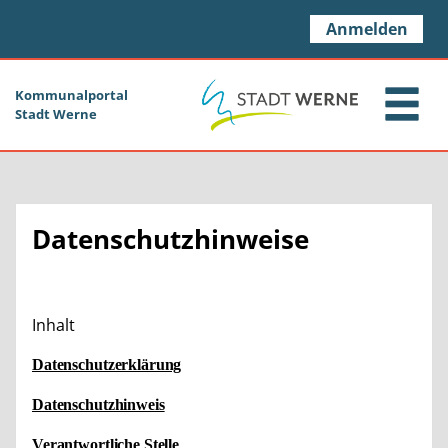
Zum Header
Zum Hauptinhalt
Zum Footer
Zum Hauptinhalt springen
Anmelden
Kommunalportal
Stadt Werne
Datenschutzhinweise
Inhalt
Datenschutzerklärung
Datenschutzhinweis
Verantwortliche Stelle