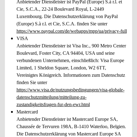
Anbietender Dienstleister ist PayPal (Europe) S.à r.l. et
Cie, S.C.A., 22-24 Boulevard Royal, L-2449
Luxembourg. Die Datenschutzerklärung von PayPal
(Europe) S.à r.l. et Cie, S.C.A. finden Sie unter
https://www.paypal.com/de/webapps/mpp/ua/privacy-full
VISA
Anbietender Dienstleister ist Visa Inc., 900 Metro Center
Boulevard, Foster City, CA 94404, USA und seine
verbundenen Unternehmen, einschließlich: Visa Europe
Limited, 1 Sheldon Square, London, W2 6TT,
Vereinigtes Königreich. Informationen zum Datenschutz
finden Sie unter
https://www.visa.de/nutzungsbedingungen/visa-globale-
datenschutzmitteilung/mitteilung-zu-
zustandigkeitsfragen-fur-den-ewr.html
Mastercard
Anbietender Dienstleister ist Mastercard Europe SA,
Chaussée de Tervuren 198A, B-1410 Waterloo, Belgien.
Die Datenschutzerklärung von Mastercard Europe SA